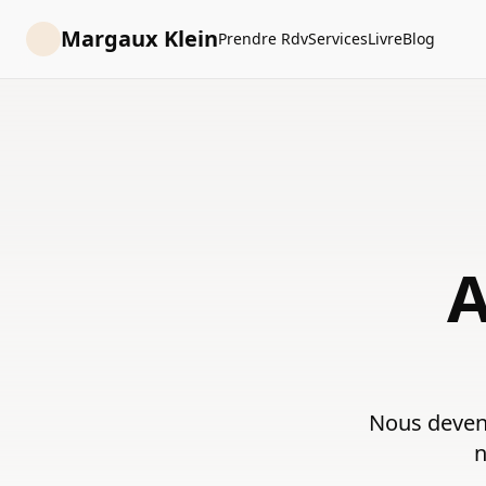
Margaux Klein
Prendre Rdv
Services
Livre
Blog
A
Nous deven
n