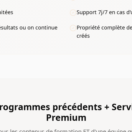
mitées
Support 7j/7 en cas d
ésultats ou on continue
Propriété complète de 
créés
programmes précédents + Serv
Premium
tous les contenus de formation ET d'une équipe q