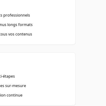
ts professionnels
enus longs formats
tous vos contenus
ti-étapes
ues sur-mesure
tion continue