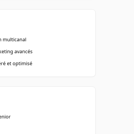
n multicanal
keting avancés
éré et optimisé
enior