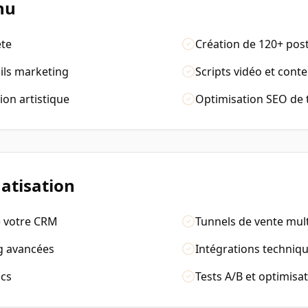
nu
ète
Création de 120+ pos
ils marketing
Scripts vidéo et cont
ion artistique
Optimisation SEO de 
atisation
e votre CRM
Tunnels de vente mul
g avancées
Intégrations techniq
ics
Tests A/B et optimisa